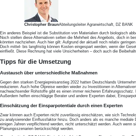
Christopher Braun
Abteilungsleiter Agrarwirtschaft, DZ BANK
Ein anderes Beispiel ist die Substitution von Materialien durch biologisch a
Noch stellen diese Alternativen selten die Mehrheit des Angebots, doch in
könnten nachziehen. Auch hier gilt: Aufgrund der aktuell noch relativ gerin
Doch mittel- bis langfristig können Kosten eingespart werden, wenn der Gese
einfließt. Diese Rechnung hat viele Unsicherheiten – doch auch die Beibehal
Tipps für die Umsetzung
Austausch über unterschiedliche Maßnahmen
Gegen den starken Energiepreisanstieg 2022 hatten Deutschlands Unternehm
reduzieren. Auch hohe Ölpreise werden wieder zu Investitionen in Alternative
nachwachsender Rohstoffe gibt es einen immer reicheren Erfahrungsschatz. Hä
Außerdem helfen einschlägige Berater und andere Experten dabei, Einsparpote
Einschätzung der Einsparpotentiale durch einen Experten
Zwar können auch Experten nicht zuverlässig einschätzen, wie sich Technolo
zu analysierender Einflussfaktor hinzu. Doch anders als es manche mediale 
einigen Jahren verpflichtend werden, nicht unterschätzt werden. Auch wenn s
Planungsszenarien berücksichtigt werden.