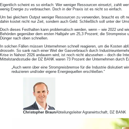
Eigentlich scheint es so einfach: Wer weniger Ressourcen einsetzt, zahlt w
wenig Energie zu verbrauchen. Doch in der Praxis ist es nicht so einfach.
Um bei gleichem Output weniger Ressourcen zu verwenden, braucht es oft neu
dahin kostet nicht nur Zeit, sondern auch Geld. Schließlich soll unter der U
Doch dieses Festhalten kann problematisch werden, wenn – wie 2022 und wie
Behörden gegenüber dem ersten Halbjahr um 25,3 Prozent; die Strompreise u
Dünger nach oben schnellen.
In solchen Fällen müssen Unternehmen schnell reagieren, um die Kosten abf
drosseln. So sank nach einer Weil der Gasverbrauch durch Industrieunterneh
Krise in Nahost 2026 andauern wird, ist noch nicht abzusehen – doch die Int
Mittelstandsstudie der DZ BANK waren 73 Prozent der Unternehmen durch Ene
„Auch wenn über eine Strompreisbremse für die Industrie diskutiert w
reduzieren und/oder eigene Energiequellen erschließen.“
Christopher Braun
Abteilungsleiter Agrarwirtschaft, DZ BANK