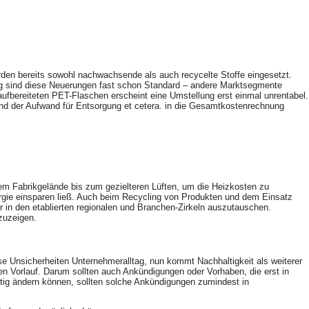
erden bereits sowohl nachwachsende als auch recycelte Stoffe eingesetzt.
ung sind diese Neuerungen fast schon Standard – andere Marktsegmente
aufbereiteten PET-Flaschen erscheint eine Umstellung erst einmal unrentabel.
 und der Aufwand für Entsorgung et cetera. in die Gesamtkostenrechnung
m Fabrikgelände bis zum gezielteren Lüften, um die Heizkosten zu
Energie einsparen ließ. Auch beim Recycling von Produkten und dem Einsatz
r in den etablierten regionalen und Branchen-Zirkeln auszutauschen.
zuzeigen.
e Unsicherheiten Unternehmeralltag, nun kommt Nachhaltigkeit als weiterer
n Vorlauf. Darum sollten auch Ankündigungen oder Vorhaben, die erst in
stig ändern können, sollten solche Ankündigungen zumindest in