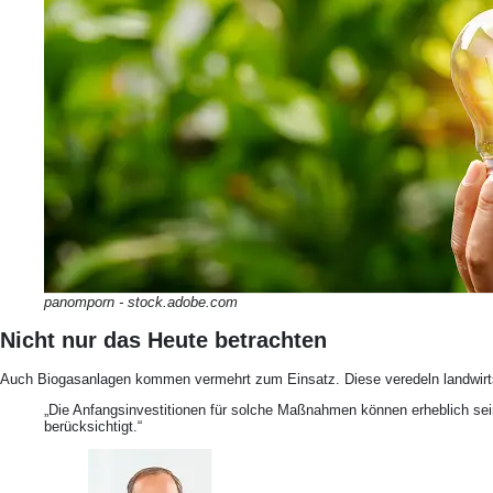
panomporn - stock.adobe.com
Nicht nur das Heute betrachten
Auch Biogasanlagen kommen vermehrt zum Einsatz. Diese veredeln landwirtsch
„Die Anfangsinvestitionen für solche Maßnahmen können erheblich sein
berücksichtigt.“