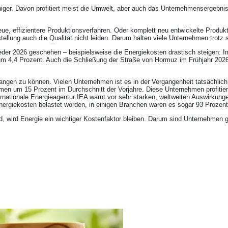
eniger. Davon profitiert meist die Umwelt, aber auch das Unternehmensergebn
e, effizientere Produktionsverfahren. Oder komplett neu entwickelte Produkt
mstellung auch die Qualität nicht leiden. Darum halten viele Unternehmen tro
der 2026 geschehen – beispielsweise die Energiekosten drastisch steigen: I
m 4,4 Prozent. Auch die Schließung der Straße von Hormuz im Frühjahr 2026 
angen zu können. Vielen Unternehmen ist es in der Vergangenheit tatsächlic
men um 15 Prozent im Durchschnitt der Vorjahre. Diese Unternehmen profitier
ernationale Energieagentur IEA warnt vor sehr starken, weltweiten Auswirkung
rgiekosten belastet worden, in einigen Branchen waren es sogar 93 Prozent
ird, wird Energie ein wichtiger Kostenfaktor bleiben. Darum sind Unternehmen