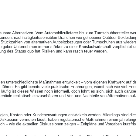
bbaubare Alternativen. Vom Automobilzulieferer bis zum Turnschuhhersteller w
 besonders nachhaltigkeitssensiblen Branchen wie gehobener Outdoor-Bekleid
gen Stückzahlen von alternativen Autositzbezügen oder Turnschuhen aus wieder
tzgeber Unternehmen immer stärker zu einer Kreislaufwirtschaft verpflichtet
tung des Status quo hat Risiken und kann rasch teuer werden.
en unterschiedlichste Maßnahmen entwickelt – vom eigenen Kraftwerk auf de
n führen. Es gibt bereits viele praktische Erfahrungen, womit sich wie viel 
ufig ist dieses Wissen noch informell, doch lohnt es sich, sich auch darübe
ntiale realistisch einzuschätzen und Vor- und Nachteile von Alternativen auf
gien, Kosten oder Kundenerwartungen entwickeln werden. Allerdings sind dies
Diskussion vermuten lässt, haben regulatorische Maßnahmen einen jahrelange
ich – wie die aktuellen Diskussionen zeigen – Zeitpläne und Vorgaben kurzfri