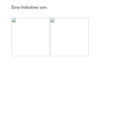
Eine Initiative von:
Experten für Cyberattacken warnen:
Trotz alarmierender Zahlen lassen viele
Unternehmen ihre digitalen Tore weit
offen und laden Kriminelle ein – obwohl
sie schon mit einfachen Mitteln viel
erreichen könnten.